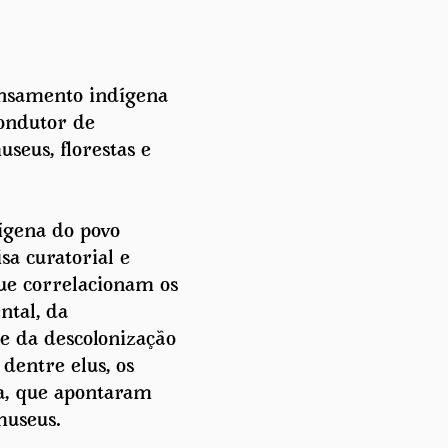
ensamento indígena
condutor de
seus, florestas e
dígena do povo
sa curatorial e
ue correlacionam os
ntal, da
 e da descolonização
dentre elus, os
a, que apontaram
museus.