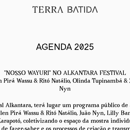
AGENDA 2025
"NOSSO WAYURI" NO ALKANTARA FESTIVAL
n Pirá Wassu & Ritó Natálio, Olinda Tupinambá & 
Nyn
al Alkantara, terá lugar um programa público de 
len Pirá Wassu & Ritó Natálio, Juão Nyn, Lilly B
rapotó, coletivizando o espaço da mostra individ
de fazer-saber e os processos de criação e transm