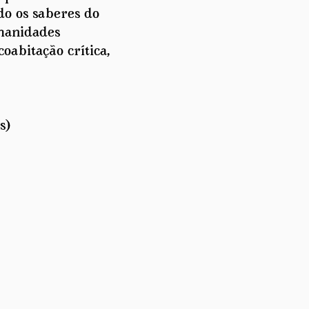
do os saberes do
umanidades
abitação crítica,
s)