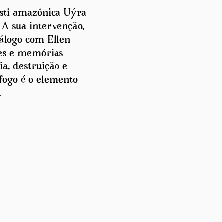
sti amazónica Uýra
. A sua intervenção,
iálogo com Ellen
res e memórias
ia, destruição e
fogo é o elemento
.