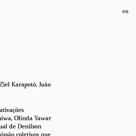
en
Ziel Karapotó, Juão
ativações
aniwa, Olinda Yawar
ual de Denilson
issão coletivos que