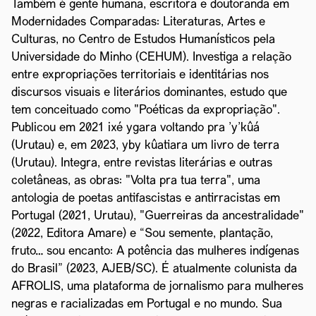
Também é gente humana, escritora e doutoranda em
Modernidades Comparadas: Literaturas, Artes e
Culturas, no Centro de Estudos Humanísticos pela
Universidade do Minho (CEHUM). Investiga a relação
entre expropriações territoriais e identitárias nos
discursos visuais e literários dominantes, estudo que
tem conceituado como "Poéticas da expropriação".
Publicou em 2021 ixé ygara voltando pra ’y’kûá
(Urutau) e, em 2023, yby kûatiara um livro de terra
(Urutau). Integra, entre revistas literárias e outras
coletâneas, as obras: "Volta pra tua terra", uma
antologia de poetas antifascistas e antirracistas em
Portugal (2021, Urutau), "Guerreiras da ancestralidade"
(2022, Editora Amare) e “Sou semente, plantação,
fruto… sou encanto: A potência das mulheres indígenas
do Brasil” (2023, AJEB/SC). É atualmente colunista da
AFROLIS, uma plataforma de jornalismo para mulheres
negras e racializadas em Portugal e no mundo. Sua