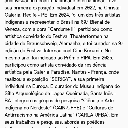
audiovisual no cenário nacional e internacional. Teve
sua primeira exposição individual em 2022, na Christal
Galeria, Recife - PE. Em 2024, foi um dos três artistas
indígenas a representar o Brasil na 60.ª Bienal de
Veneza, com a obra “Cardume II”, participou como
artística convidado do Festival Theaterformen na
cidade de Braunschweig, Alemanha, e foi curador na 9.ª
edição do Festival Internacional Cine Kurumin. No
mesmo ano, foi indicado ao Prêmio PIPA. Em 2025,
participou como artista convidado da residência
artística pela Galeria Paradise, Nantes - França, onde
realizou a exposição “SERIGY”, a sua primeira
individual na Europa. É curador do Museu Indígena do
Sítio Arqueológico de Lagoa Queimada, Santa Inês -
BA. Integrou os grupos de pesquisa “Ciência e Arte
indígena no Nordeste” (CAIN-UFPE) e “Culturas de
Antirracismo na América Latina” (CARLA UFBA). Em
seus trabalhos e pesquisas, aborda as poéticas