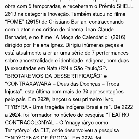
obra com 5 temporadas, e receberam o Prêmio SHELL
2019 na categoria Inovação. Também atuou no filme
“FOME” (2015) de Cristiano Burlan, contracenando
com o ator e ex-crítico de cinema Jean Claude
Bernadet, e no filme "A Moça do Calendário" (2016),
dirigido por Helena Ignez. Dirigiu inúmeras peças e
está atualmente a criar uma série de 7 performances
sobre ancestralidade e identidade indígena, com duas
já executadas em Natal/RN e São Paulo/SP:
“BROTAREMOS DA DESSERTIFICAÇÃO” e
“CONTRAXAWARA – Deus das Doenças – Troca
Injusta”, esta última com mais de 30 apresentações
pelo país. Em 2020, lançou o seu primeiro livro,
“TYBYRA - Uma tragédia Indígena Brasileira”. De 2022
a 2024, foi formador no núcleo de pesquisa “TEATRO
CONTRACOLONYAL - O Ymagynáryo como
Terrytóryo” da ELT, onde desenvolveu a pesquisa
“YNDÝGENAS DE ÉPOCA”. Em 2024, foi